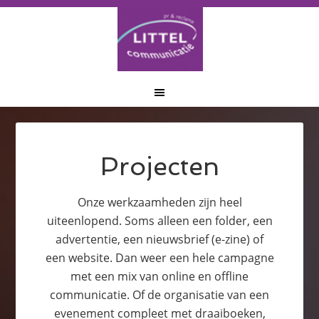
Door
Spring
Spring
naar
naar
naar
de
de
de
Projecten
hoofd
eerste
voettekst
inhoud
sidebar
Onze werkzaamheden zijn heel
uiteenlopend. Soms alleen een folder, een
advertentie, een nieuwsbrief (e-zine) of
een website. Dan weer een hele campagne
met een mix van online en offline
communicatie. Of de organisatie van een
evenement compleet met draaiboeken,